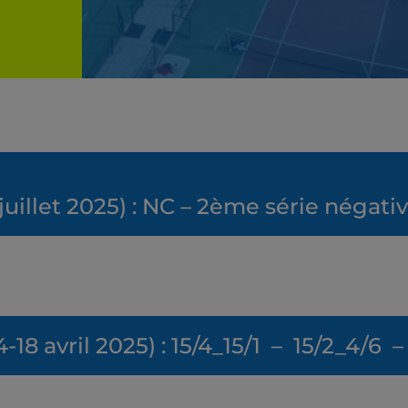
juillet 2025) : NC – 2ème série négati
4-18 avril 2025) : 15/4_15/1 – 15/2_4/6 –