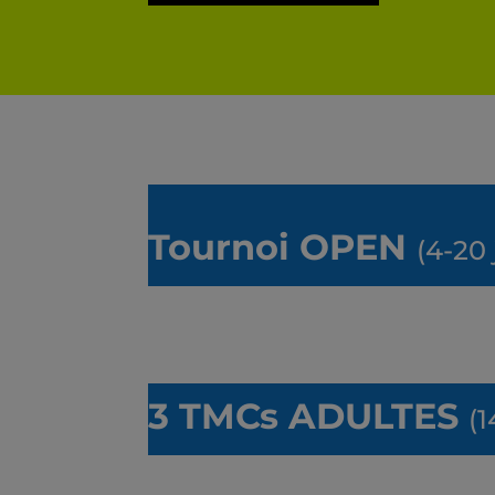
Tournoi OPEN
(4-20 
3
T
MCs ADULTES
(1