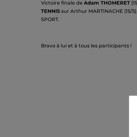
Victoire finale de
Adam THOMERET
(1
TENNIS
sur Arthur MARTINACHE (15/
SPORT.
Bravo à lui et à tous les participants !