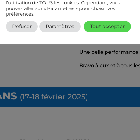
l'utilisation de TOUS les cookies. Cependant, vous
Les joueurs du club qui
pouvez aller sur « Paramètres » pour choisir vos
préférences.
Henry (Juge arbitre) et F
Refuser
Paramètres
Tout accepter
A noter un match de ga
DA SILVA
(15/4) pour la 
Une belle performance 
Bravo à eux et à tous les
ANS
(17-18 février 2025)