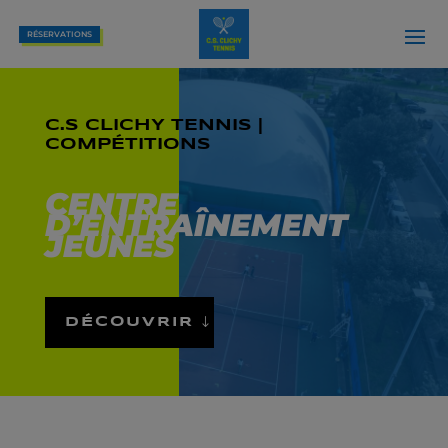
RÉSERVATIONS
C.S CLICHY TENNIS |
COMPÉTITIONS
CENTRE
D’ENTRAÎNEMENT
JEUNES
DÉCOUVRIR