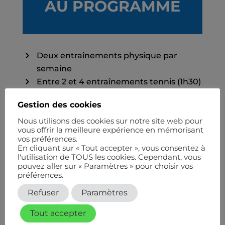
AU PROGRAMME
Deux entraînements physique par
semaine
Entre 2 et 4 entraînements tennis (1h30)
+ cours individuel (projet fort)
Gestion des cookies
Des stages à Clichy et en Normandie
(notamment l’été avec la tournée)
Nous utilisons des cookies sur notre site web pour
vous offrir la meilleure expérience en mémorisant
Des tournois lors de chaque vacance
vos préférences.
scolaire
En cliquant sur « Tout accepter », vous consentez à
l'utilisation de TOUS les cookies. Cependant, vous
pouvez aller sur « Paramètres » pour choisir vos
préférences.
Niveau ROUGE (Dès 6 ans) : Détection au
Refuser
Paramètres
sein du club – 3 x 1h par semaine
Tout accepter
Niveau ORANGE : 3 x 1h par semaine