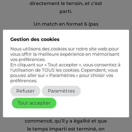
directement le terrain, et c’est
parti.
Un match en format 6 (pas
d’avantage (le receveur choisit le
Gestion des cookies
côté à 40A), 2 sets de 4 jeux, jeu
décisif (7pts) à 3/3, super jeu décisif
Nous utilisons des cookies sur notre site web pour
vous offrir la meilleure expérience en mémorisant
(10pts) à un set partout.
vos préférences.
En cliquant sur « Tout accepter », vous consentez à
Au bout d’une heure, si le match
l'utilisation de TOUS les cookies. Cependant, vous
pouvez aller sur « Paramètres » pour choisir vos
n’est pas allé à son terme, celui ou
préférences.
celle qui a le plus de jeux remporte
Refuser
Paramètres
le match.
Tout accepter
LE POINT EN OR
Si le super jeu décisif est
commencé, qu’il y a égalité et que
le temps imparti est terminé, on