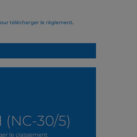
pour télécharger le règlement
.
 (NC-30/5)
ger le classement