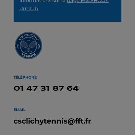
informations sur la
page FACEBOOK
du club
TÉLÉPHONE
01 47 31 87 64
EMAIL
csclichytennis@fft.fr