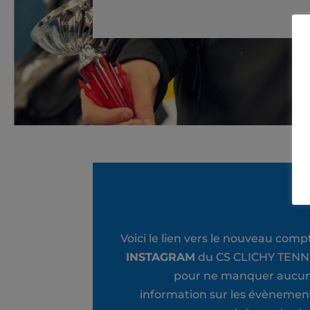
Voici le lien vers le nouveau comp
INSTAGRAM
du CS CLICHY TENN
pour ne manquer aucu
information sur les évènemen