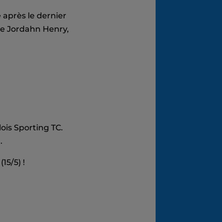
après le dernier
de Jordahn Henry,
ois Sporting TC.
.
15/5) !