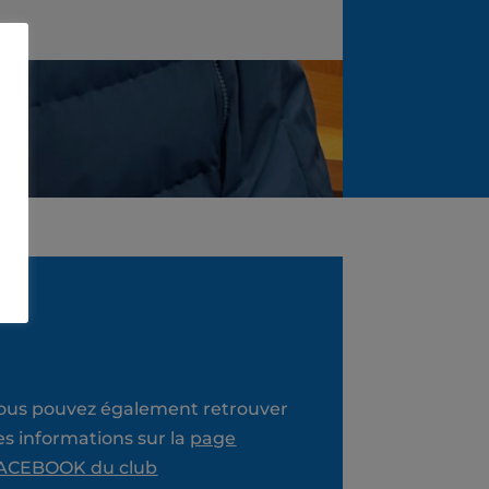
ous pouvez également retrouver
es informations sur la
page
ACEBOOK du club