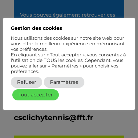
Vous pouvez également retrouver ces
informations sur la
page FACEBOOK
Gestion des cookies
du club
Nous utilisons des cookies sur notre site web pour
vous offrir la meilleure expérience en mémorisant
vos préférences.
En cliquant sur « Tout accepter », vous consentez à
l'utilisation de TOUS les cookies. Cependant, vous
pouvez aller sur « Paramètres » pour choisir vos
préférences.
TÉLÉPHONE
Refuser
Paramètres
01 47 31 87 64
Tout accepter
EMAIL
csclichytennis@fft.fr