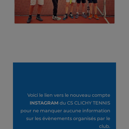
Voici le lien vers le nouveau compte
INSTAGRAM
du CS CLICHY TENNIS
pour ne manquer aucune information
sur les évènements organisés par le
club.