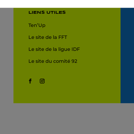
LIENS UTILES
Ten’Up
Le site de la FFT
Le site de la ligue IDF
Le site du comité 92