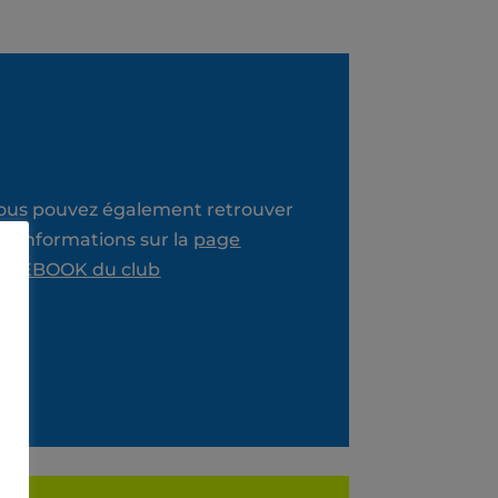
ous pouvez également retrouver
es informations sur la
page
ACEBOOK du club