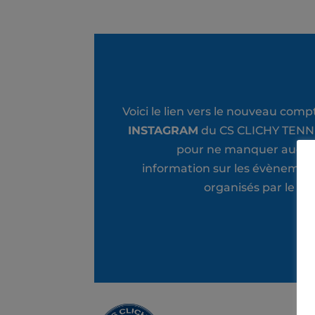
Voici le lien vers le nouveau comp
INSTAGRAM
du CS CLICHY TENN
pour ne manquer aucu
information sur les évènemen
organisés par le clu